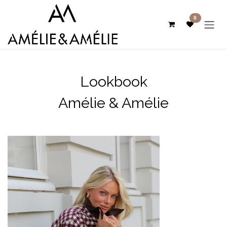
Se rendre au contenu
0
Lookbook
Amélie & Amélie