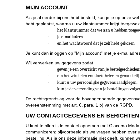
MIJN ACCOUNT
Als je al eerder bij ons hebt besteld, kun je je op onze w
hebt geplaatst, waarna u uw klantnummer krijgt toegewez
het klantnummer dat we aan u hebben toegew
·
je e-mailadres
·
en het wachtwoord dat je zelf hebt gekozen
·
Je kunt dan inloggen op "Mijn account" met je e-mailadr
Wij verwerken uw gegevens zodat :
geven je een overzicht van je bestelgeschiedeni
·
om het winkelen comfortabeler en gemakkelij
·
kunt u uw persoonlijke gegevens raadplegen,
·
kun je de verzending van je bestellingen volge
·
De rechtsgrondslag voor de bovengenoemde gegevensverwer
overeenstemming met art. 6, para. 1 b) van de RGPD.
UW CONTACTGEGEVENS EN BERICHTEN
U kunt te allen tijde contact opnemen met Giacomo Moda
communiceren: bijvoorbeeld als we vragen hebben over uw 
bestelling. Als je ons deze informatie niet geeft, kun