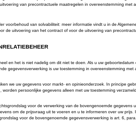
e uitvoering van precontractuele maatregelen in overeenstemming met a
nder voorbehoud van solvabiliteit: meer informatie vindt u in de Alge
de uitvoering van het contract of voor de uitvoering van precontract
NRELATIEBEHEER
eel en het is niet nadelig om dit niet te doen. Als u uw geboortedatum
nde gegevensverwerking is uw toestemming in overeenstemming met ar
ken we uw gegevens voor markt- en opinieonderzoek. In principe geb
d, worden persoonlijke gegevens alleen met uw toestemming verzameld
 rechtsgrondslag voor de verwerking van de bovengenoemde gegevens u
ns om de prijsvraag uit te voeren en u te informeren over uw prijs. In
grondslag voor de bovengenoemde gegevensverwerking is art. 6, para