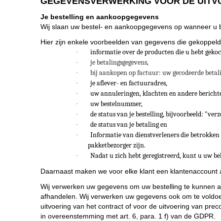
GEGEVENSVERWERKING VOOR DE UITV
Je bestelling en aankoopgegevens
Wij slaan uw bestel- en aankoopgegevens op wanneer u bij 
Hier zijn enkele voorbeelden van gegevens die gekoppeld 
informatie over de producten die u hebt gekoch
·
je betalingsgegevens,
·
bij aankopen op factuur: uw gecodeerde betal
·
je aflever- en factuuradres,
·
uw annuleringen, klachten en andere berichte
·
uw bestelnummer,
·
de status van je bestelling, bijvoorbeeld: "ve
·
de status van je betaling en
·
Informatie van dienstverleners die betrokken 
·
pakketbezorger zijn.
Nadat u zich hebt geregistreerd, kunt u uw be
·
Daarnaast maken we voor elke klant een klantenaccoun
Wij verwerken uw gegevens om uw bestelling te kunnen af
afhandelen. Wij verwerken uw gegevens ook om te voldoe
uitvoering van het contract of voor de uitvoering van pr
in overeenstemming met art. 6, para. 1 f) van de GDPR.