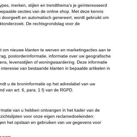
types, merken, stijlen en trendthema's je geïnteresseerd
 bepaalde secties van de online shop. Met deze kennis
u doorgeeft en automatisch genereert, wordt gebruikt om
ktonderzoek. De rechtsgrondslag voor de
at om nieuwe klanten te werven en marketingacties aan te
g, postorderinformatie, informatie over uw geografische
s, levensstijlen of woningwaardering. Deze informatie
 interesse van bestaande klanten in bepaalde artikelen in
ndt u de broninformatie op het adreslabel van uw
d van art. 6, para. 1 f) van de RGPD.
ormatie van u hebben ontvangen in het kader van de
erzichtslijsten voor onze eigen reclamedoeleinden:
 tegen het opslaan en gebruiken van uw gegevens voor