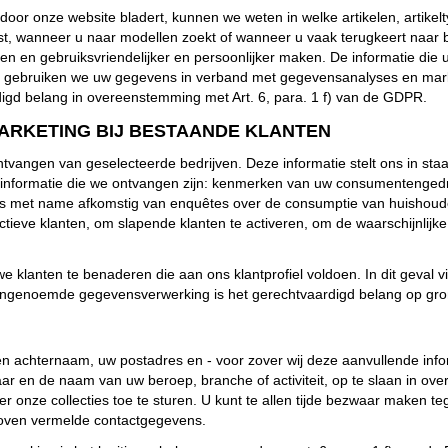
 door onze website bladert, kunnen we weten in welke artikelen, artikel
atst, wanneer u naar modellen zoekt of wanneer u vaak terugkeert naar
n en gebruiksvriendelijker en persoonlijker maken. De informatie die 
t gebruiken we uw gegevens in verband met gegevensanalyses en mar
gd belang in overeenstemming met Art. 6, para. 1 f) van de GDPR.
MARKETING BIJ BESTAANDE KLANTEN
tvangen van geselecteerde bedrijven. Deze informatie stelt ons in sta
informatie die we ontvangen zijn: kenmerken van uw consumentengedra
is met name afkomstig van enquêtes over de consumptie van huishouden
ieve klanten, om slapende klanten te activeren, om de waarschijnlijke
lanten te benaderen die aan ons klantprofiel voldoen. In dit geval vi
engenoemde gegevensverwerking is het gerechtvaardigd belang op gron
n achternaam, uw postadres en - voor zover wij deze aanvullende inf
ejaar en de naam van uw beroep, branche of activiteit, op te slaan in ov
er onze collecties toe te sturen. U kunt te allen tijde bezwaar maken
rboven vermelde contactgegevens.