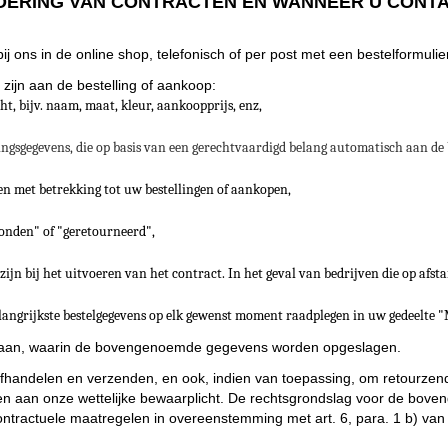
OERING VAN CONTRACTEN EN WANNEER U CONT
ons in de online shop, telefonisch of per post met een bestelformulier
zijn aan de bestelling of aankoop:
t, bijv. naam, maat, kleur, aankoopprijs, enz,
ingsgegevens, die op basis van een gerechtvaardigd belang automatisch aan de
n met betrekking tot uw bestellingen of aankopen,
rzonden" of "geretourneerd",
zijn bij het uitvoeren van het contract. In het geval van bedrijven die op af
langrijkste bestelgegevens op elk gewenst moment raadplegen in uw gedeelte "
t aan, waarin de bovengenoemde gegevens worden opgeslagen.
handelen en verzenden, en ook, indien van toepassing, om retourzend
n aan onze wettelijke bewaarplicht. De rechtsgrondslag voor de bov
econtractuele maatregelen in overeenstemming met art. 6, para. 1 b) v