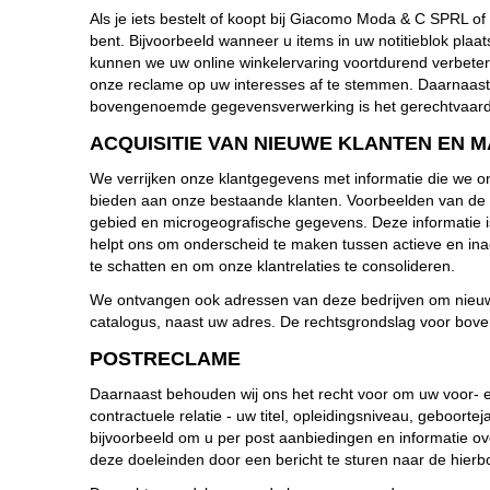
Als je iets bestelt of koopt bij Giacomo Moda & C SPRL of
bent. Bijvoorbeeld wanneer u items in uw notitieblok pla
kunnen we uw online winkelervaring voortdurend verbetere
onze reclame op uw interesses af te stemmen. Daarnaas
bovengenoemde gegevensverwerking is het gerechtvaardi
ACQUISITIE VAN NIEUWE KLANTEN EN 
We verrijken onze klantgegevens met informatie die we on
bieden aan onze bestaande klanten. Voorbeelden van de 
gebied en microgeografische gegevens. Deze informatie 
helpt ons om onderscheid te maken tussen actieve en inact
te schatten en om onze klantrelaties te consolideren.
We ontvangen ook adressen van deze bedrijven om nieuwe k
catalogus, naast uw adres. De rechtsgrondslag voor bov
POSTRECLAME
Daarnaast behouden wij ons het recht voor om uw voor- e
contractuele relatie - uw titel, opleidingsniveau, geboort
bijvoorbeeld om u per post aanbiedingen en informatie ov
deze doeleinden door een bericht te sturen naar de hie