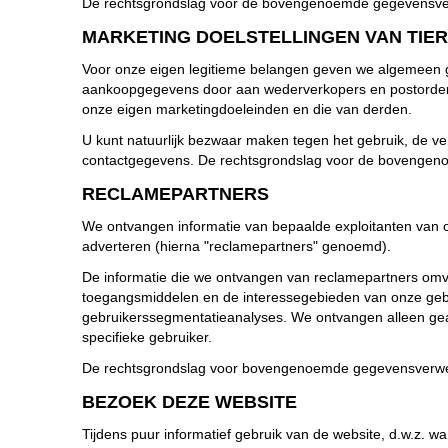
De rechtsgrondslag voor de bovengenoemde gegevensverwe
MARKETING DOELSTELLINGEN VAN TIE
Voor onze eigen legitieme belangen geven we algemeen 
aankoopgegevens door aan wederverkopers en postorderbe
onze eigen marketingdoeleinden en die van derden.
U kunt natuurlijk bezwaar maken tegen het gebruik, de v
contactgegevens. De rechtsgrondslag voor de bovengenoe
RECLAMEPARTNERS
We ontvangen informatie van bepaalde exploitanten van 
adverteren (hierna "reclamepartners" genoemd).
De informatie die we ontvangen van reclamepartners omvat 
toegangsmiddelen en de interessegebieden van onze gebru
gebruikerssegmentatieanalyses. We ontvangen alleen g
specifieke gebruiker.
De rechtsgrondslag voor bovengenoemde gegevensverwerki
BEZOEK DEZE WEBSITE
Tijdens puur informatief gebruik van de website, d.w.z. w