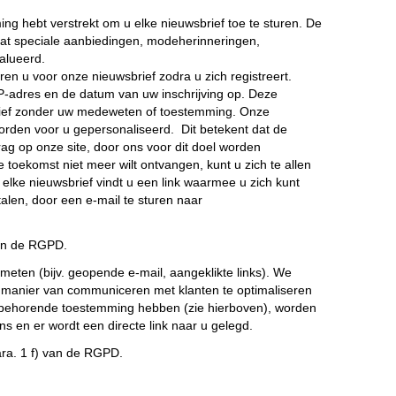
g hebt verstrekt om u elke nieuwsbrief toe te sturen. De
at speciale aanbiedingen, modeherinneringen,
alueerd.
n u voor onze nieuwsbrief zodra u zich registreert.
 IP-adres en de datum van uw inschrijving op. Deze
uwsbrief zonder uw medeweten of toestemming. Onze
orden voor u gepersonaliseerd.
Dit betekent dat de
ag op onze site, door ons voor dit doel worden
e toekomst niet meer wilt ontvangen, kunt u zich te allen
elke nieuwsbrief vindt u een link waarmee u zich kunt
alen, door een e-mail te sturen naar
van de RGPD.
 meten (bijv. geopende e-mail, aangeklikte links). We
 manier van communiceren met klanten te optimaliseren
 bijbehorende toestemming hebben (zie hierboven), worden
 en er wordt een directe link naar u gelegd.
ra. 1 f) van de RGPD.