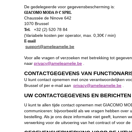
De gedelegeerde voor gegevensbescherming is:
GIACOMO MODA & C SPRL
Chaussée de Ninove 642
1070 Brussel
Tel.
+32 (2) 520 78 84
(Variabele kosten per operator, max. 0,30€ / min)
E-mail
support@amelieamelie.be
Voor alle vragen of verzoeken met betrekking tot gegev
naar
privacy@amelieamelie.be
.
CONTACTGEGEVENS VAN FUNCTIONARI
U kunt contact opnemen met onze verantwoordelijken v
Brussel of per e-mail aan
privacy@amelieamelie.be
.
UW CONTACTGEGEVENS EN BERICHTEN
U kunt te allen tijde contact opnemen met GIACOMO MODA
communiceren: bijvoorbeeld als we vragen hebben over uw 
bestelling. Als je ons deze informatie niet geeft, kun
verwerking voor de uitvoering van het contract of voor d