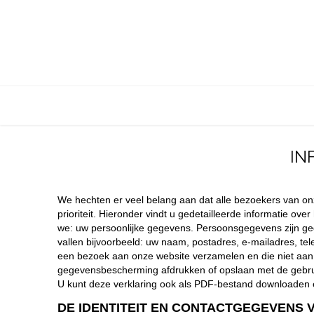
Overslaan naar inhoud
HOME
IN
We hechten er veel belang aan dat alle bezoekers van o
prioriteit. Hieronder vindt u gedetailleerde informatie 
we: uw persoonlijke gegevens. Persoonsgegevens zijn gegeve
vallen bijvoorbeeld: uw naam, postadres, e-mailadres, te
een bezoek aan onze website verzamelen en die niet aan 
gegevensbescherming afdrukken of opslaan met de gebrui
U kunt deze verklaring ook als PDF-bestand downloaden e
DE IDENTITEIT EN CONTACTGEGEVENS