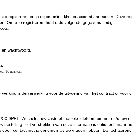
ebsite registreren en je eigen online klantenaccount aanmaken. Deze regi
en. Om u te registreren, hebt u de volgende gegevens nodig:
ezen,
es en wachtwoord.
s,
ker te maken,
n.
king is de verwerking voor de uitvoering van het contract of voor de
 & C SPRL. We zullen uw vaste of mobiele telefoonnummer en/of uw e-m
bestelling. Het verstrekken van deze informatie is optioneel, maar he
nen we geen contact met je opnemen als we vragen hebben. De rechtsgr