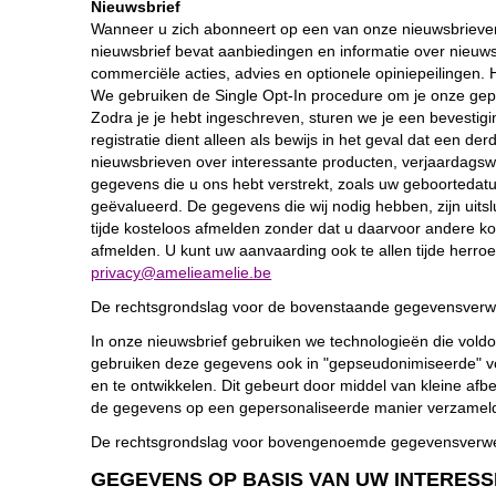
Nieuwsbrief
Wanneer u zich abonneert op een van onze nieuwsbrieven,
nieuwsbrief bevat aanbiedingen en informatie over nieu
commerciële acties, advies en optionele opiniepeilingen
We gebruiken de Single Opt-In procedure om je onze geper
Zodra je je hebt ingeschreven, sturen we je een bevestigi
registratie dient alleen als bewijs in het geval dat een 
nieuwsbrieven over interessante producten, verjaardagsw
gegevens die u ons hebt verstrekt, zoals uw geboortedatu
geëvalueerd. De gegevens die wij nodig hebben, zijn uitslu
tijde kosteloos afmelden zonder dat u daarvoor andere ko
afmelden. U kunt uw aanvaarding ook te allen tijde herro
privacy@amelieamelie.be
De rechtsgrondslag voor de bovenstaande gegevensverwe
In onze nieuwsbrief gebruiken we technologieën die voldoe
gebruiken deze gegevens ook in "gepseudonimiseerde" vo
en te ontwikkelen. Dit gebeurt door middel van kleine afb
de gegevens op een gepersonaliseerde manier verzameld, 
De rechtsgrondslag voor bovengenoemde gegevensverwerki
GEGEVENS OP BASIS VAN UW INTERES