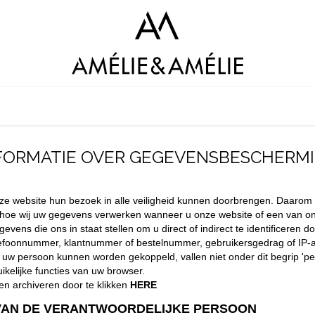
LOOKBOOK
SHOP AMÉLIE&AMÉLIE
SHOP AMAGIA
C
FORMATIE OVER GEGEVENSBESCHERM
nze website hun bezoek in alle veiligheid kunnen doorbrengen. Daaro
over hoe wij uw gegevens verwerken wanneer u onze website of een van o
ns die ons in staat stellen om u direct of indirect te identificeren do
lefoonnummer, klantnummer of bestelnummer, gebruikersgedrag of IP-adr
uw persoon kunnen worden gekoppeld, vallen niet onder dit begrip 'p
kelijke functies van uw browser.
n archiveren door te klikken
HERE
 VAN DE VERANTWOORDELIJKE PERSOON