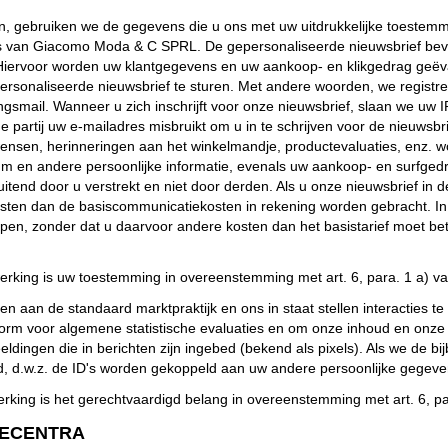
 gebruiken we de gegevens die u ons met uw uitdrukkelijke toestemmin
ws van Giacomo Moda & C SPRL. De gepersonaliseerde nieuwsbrief bev
. Hiervoor worden uw klantgegevens en uw aankoop- en klikgedrag geëv
sonaliseerde nieuwsbrief te sturen. Met andere woorden, we registrere
ngsmail. Wanneer u zich inschrijft voor onze nieuwsbrief, slaan we uw
derde partij uw e-mailadres misbruikt om u in te schrijven voor de nie
ensen, herinneringen aan het winkelmandje, productevaluaties, enz. w
m en andere persoonlijke informatie, evenals uw aankoop- en surfgedr
itend door u verstrekt en niet door derden. Als u onze nieuwsbrief in d
sten dan de basiscommunicatiekosten in rekening worden gebracht. In 
epen, zonder dat u daarvoor andere kosten dan het basistarief moet bet
rking is uw toestemming in overeenstemming met art. 6, para. 1 a) 
n aan de standaard marktpraktijk en ons in staat stellen interacties te
rm voor algemene statistische evaluaties en om onze inhoud en onze
eeldingen die in berichten zijn ingebed (bekend als pixels). Als we de
d.w.z. de ID's worden gekoppeld aan uw andere persoonlijke gegevens
ng is het gerechtvaardigd belang in overeenstemming met art. 6, pa
SECENTRA