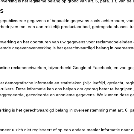
rking is het legitieme belang op grond van art. 6, para. 1 f) van d
RS
gepubliceerde gegevens of bepaalde gegevens zoals achternaam, voo
drijven met een aantrekkelijk productaanbod, gedragsdatabases, tra
erwerking en het doorsturen van uw gegevens voor reclamedoeleinden 
mde gegevensverwerking is het gerechtvaardigd belang in overeenste
online reclamenetwerken, bijvoorbeeld Google of Facebook, en van ge
demografische informatie en statistieken (bijv. leeftijd, geslacht, re
ikers. Deze informatie kan ons helpen om gedrag beter te begrijpen, b
eaggregeerde, gecodeerde en anonieme gegevens. We kunnen deze geg
ng is het gerechtvaardigd belang in overeenstemming met art. 6, pa
anneer u zich niet registreert of op een andere manier informatie naar