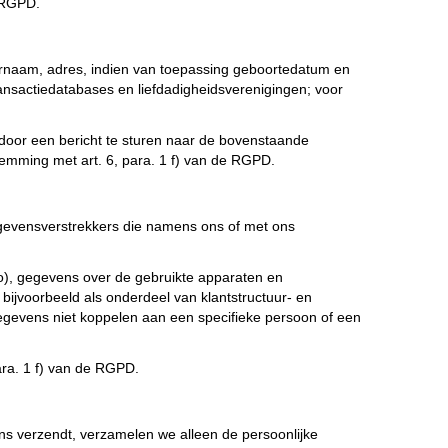
e RGPD.
rnaam, adres, indien van toepassing geboortedatum en
nsactiedatabases en liefdadigheidsverenigingen; voor
door een bericht te sturen naar de bovenstaande
mming met art. 6, para. 1 f) van de RGPD.
gevensverstrekkers die namens ons of met ons
gio), gegevens over de gebruikte apparaten en
ijvoorbeeld als onderdeel van klantstructuur- en
evens niet koppelen aan een specifieke persoon of een
ra. 1 f) van de RGPD.
 ons verzendt, verzamelen we alleen de persoonlijke